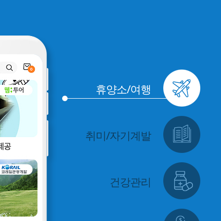
휴양소/여행
취미/자기계발
건강관리