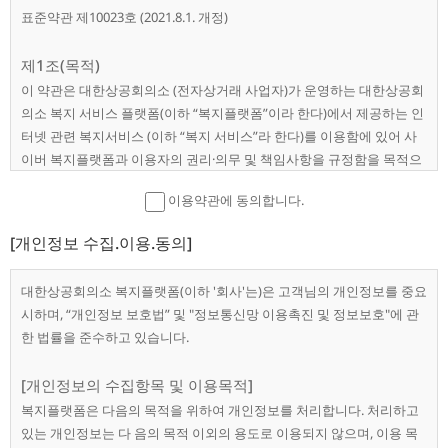
표준약관 제10023호 (2021.8.1. 개정)
제1조(목적)
이 약관은 대한상공회의소 (전자상거래 사업자)가 운영하는 대한상공회
의소 복지 서비스 플랫폼(이하 “복지플랫폼”이라 한다)에서 제공하는 인
터넷 관련 복지서비스 (이하 “복지 서비스”라 한다)를 이용함에 있어 사
이버 복지플랫폼과 이용자의 권리·의무 및 책임사항을 규정함을 목적으
로 합니다.
이용약관에 동의합니다.
※「PC통신, 무선 등을 이용하는 전자상거래에 대해서도 그 성질에 반하
[개인정보 수집.이용.동의]
지 않는 한 이 약관을 준용합니다.」
대한상공회의소 복지플랫폼(이하 '회사'는)은 고객님의 개인정보를 중요
제2조(정의)
시하며, “개인정보 보호법” 및 "정보통신망 이용촉진 및 정보보호"에 관
① “복지플랫폼”이란 대한상공회의소가 재화 또는 용역(이하 “재화
한 법률을 준수하고 있습니다.
등”이라 함)을 이용자에게 제공하기 위하여 컴퓨터 등 정보통신설비
를 이용하여 재화 등을 거래할 수 있도록 설정한 가상의 영업장을 말
[개인정보의 수집항목 및 이용목적]
하며, 아울러 사이버 복지플랫폼을 운영하는 사업자의 의미로도 사
복지플랫폼은 다음의 목적을 위하여 개인정보를 처리합니다. 처리하고
용합니다.
있는 개인정보는 다 음의 목적 이외의 용도로 이용되지 않으며, 이용 목
② “이용자”란 복지플랫폼에 접속하여 복지플랫폼이 제공하는 복지서