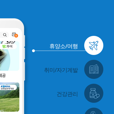
휴양소/여행
취미/자기계발
건강관리